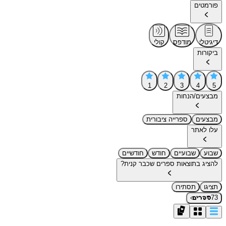
פורמטים
דיגיטלי
מודפס
קולי
ביקורות
1
2
3
4
5
מבצעים/הנחות
מבצעים
ספרייה ציבורית
עלו לאתר
שבוע
שבועיים
חודש
חודשיים
להציג בתוצאות ספרים שכבר קנית?
תציגו
תסתירו
›
73
ספרים