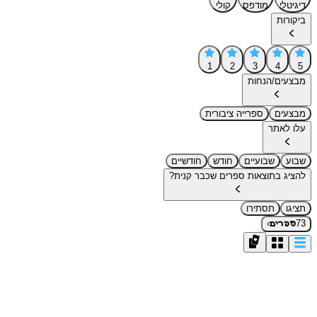
דיגיטלי
מודפס
קולי
ביקורות
1
2
3
4
5
מבצעים/הנחות
מבצעים
ספרייה ציבורית
עלו לאתר
שבוע
שבועיים
חודש
חודשיים
להציג בתוצאות ספרים שכבר קנית?
תציגו
תסתירו
›
73
ספרים