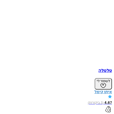
טלטלה
לשמור לי
איתן קימל
4.67
(
3
ביקורות
)