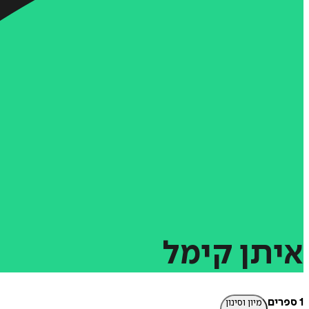
איתן
קימל
1 ספרים
מיון וסינון