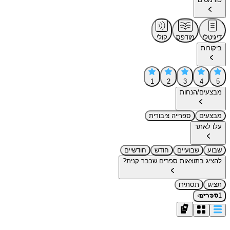
דיגיטלי
מודפס
קולי
ביקורות
1
2
3
4
5
מבצעים/הנחות
מבצעים
ספרייה ציבורית
עלו לאתר
שבוע
שבועיים
חודש
חודשיים
להציג בתוצאות ספרים שכבר קנית?
תציגו
תסתירו
›
1
ספרים