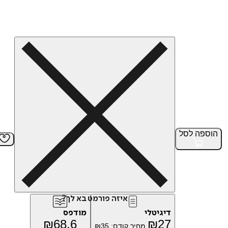
הוספה
לסל
איזה פורמט בא לך?
דיגיטלי
מודפס
₪
68.6
₪
27
מחיר קודם:
35
₪