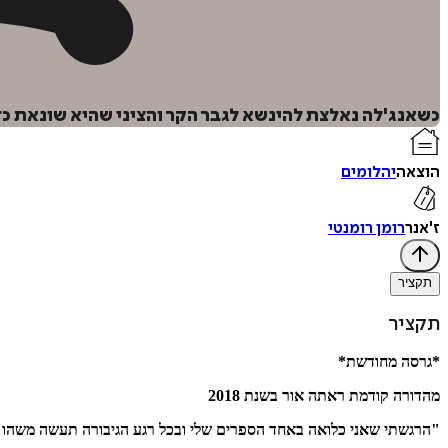
כשאנג'לה נאלצת להינשא לגבר הקר והציני שהיא שונאת כד
הוצאה
יהלומים
ז'אנר
רומן רומנטי
תקציר
תקציר
*גרסה מחודשת*
מהדורה קודמת ראתה אור בשנת 2018
"הרגשתי שאני כלואה באחד הספרים שלי ובכל רגע הגיבורה תעשה משהו אמ