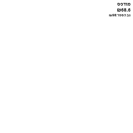
מודפס
₪
68.6
גב הספר:
98
₪