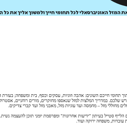
 המזל האוניברסאלי לכל תחומי חייך ולמשוך אליך את כל ה
איזה פורמט בא לך?
מודפס
₪
54.6
מחיר על הספר: ₪
78
 תחומי חייכם השונים: אהבה וזוגיות, עסקים וכסף, בית ומשפחה; בעזרת המ
ש שלכם. במדריך המלצות למזל שנאספו מחוקרים, מורים רוחניים, אסטרולוג
 מחוללי מזל – מחמסה ועד עוגיות מזל, מאבני מזל ועד קברי צדיקים.
ייף סטייל בעיתון "ידיעות אחרונות" ומפרסמת יומני תוכן להעצמה נשית.
עובדות, משפחה ירוקה ועוד.