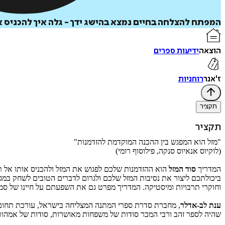
המפתח להצלחה בחיים נמצא בהישג ידך - גלה איך להכניס את
הוצאה
ידיעות ספרים
ז'אנר
רוחניות
תקציר
תקציר
"מזל הוא המפגש בין ההכנה המוקדמת להזדמנות"
(לוקיוס אנאיוס סנקה, פילוסוף רומי)
המדריך
סוד המזל
הוא ההזדמנות שלכם לפגוש את המזל ולהכניס אותו אל תוך
ביכולתכם ליצור את נסיבות המזל שלכם ולגרום לדברים הטובים לשחק במגר
וחוקרי תרבויות ומיסטיקה. המדריך מפרט גם את השפעתם על חיינו של סמלים
ענת לב-אדלר
, מחברת סדרת ספרי המתנה המצליחה בישראל, עורכת תחום הל
שהיה לספר זהב ורבי המכר סודות של משפחות מאושרות, סודות של אמהות 