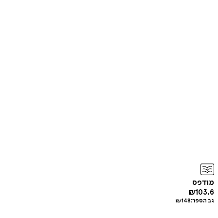
מודפס
₪
103.6
גב הספר:
148
₪