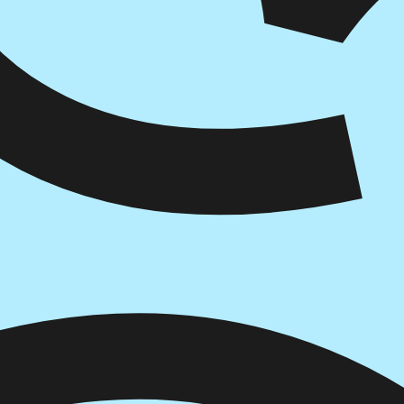
איזה פורמט בא לך?
מודפס
₪
103.6
מחיר על הספר: ₪
148