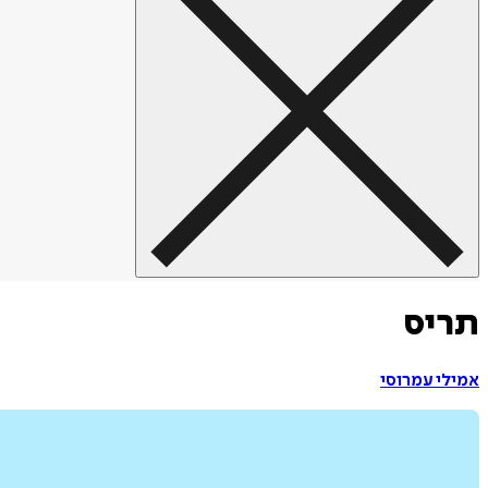
תריס
אמילי‏ עמרוסי