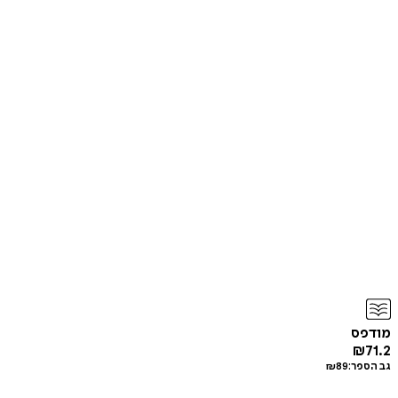
מודפס
₪
71.2
גב הספר:
89
₪