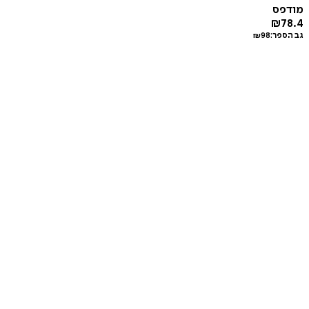
מודפס
₪
78.4
גב הספר:
98
₪