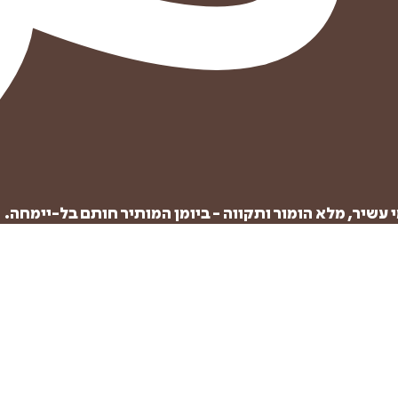
עשיר, מלא הומור ותקווה - ביומן המותיר חותם בל-יימחה.