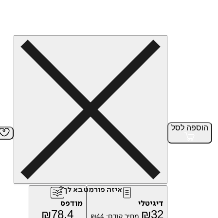
הוספה
לסל
איזה פורמט בא לך?
דיגיטלי
מודפס
₪
78.4
₪
32
מחיר קודם:
44
₪