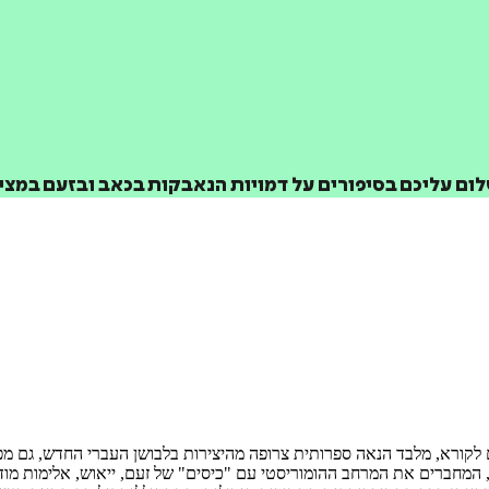
₪
75.2
₪
32
מחיר קודם:
37
₪
במבצע עד:
31/08/2026
מחיר על הספר: ₪
94
שלום עליכם בסיפורים על דמויות הנאבקות בכאב ובזעם במצ
ים לקורא, מלבד הנאה ספרותית צרופה מהיצירות בלבושן העברי החדש, גם 
 המחברים את המרחב ההומוריסטי עם "כיסים" של זעם, ייאוש, אלימות מודח