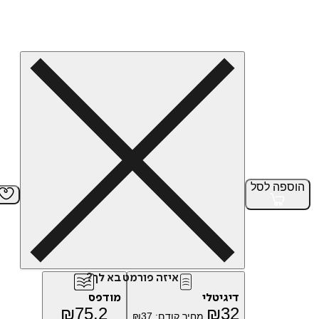
הוספה
לסל
איזה פורמט בא לך?
דיגיטלי
מודפס
₪
75.2
₪
32
מחיר קודם:
37
₪