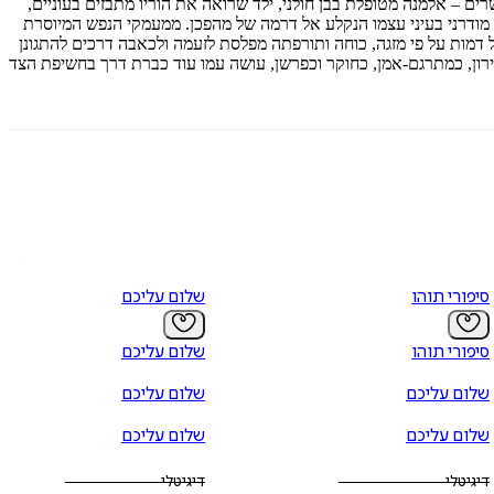
 – אלמנה מטופלת בבן חולני, ילד שרואה את הוריו מתבזים בעוניים,
מודרני בעיני עצמו הנקלע אל דרמה של מהפכן. ממעמקי הנפש המיוסרת
כל דמות על פי מזגה, כוחה ותורפתה מפלסת לזעמה ולכאבה דרכים להתגונן
ירון, כמתרגם-אמן, כחוקר וכפרשן, עושה עמו עוד כברת דרך בחשיפת הצד
סיפורי תוהו
שלום עליכם
סיפורי תוהו
שלום עליכם
שלום עליכם
שלום עליכם
שלום עליכם
שלום עליכם
דיגיטלי
דיגיטלי