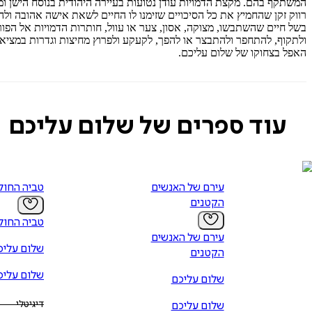
המשתקף בהם. מקצת הדמויות עודן נטועות בעיירה היהודית בנוסח הישן ומ
רווק זקן שהחמיץ את כל הסיכויים שזימנו לו החיים לשאת אישה אהובה ו
בשל חיים שהשתבשו, מצוקה, אסון, צער או עוול, חותרות הדמויות אל הפורק
ולתקוף, להתחפר ולהתבצר או להפך, לקעקע ולפרוץ מחיצות וגדרות במציאו
האפל בצחוקו של שלום עליכם.
עוד ספרים של שלום עליכם
עירם של האנשים
טביה החול
הקטנים
טביה החול
עירם של האנשים
שלום עליכ
הקטנים
שלום עליכ
שלום עליכם
דיגיטלי
שלום עליכם