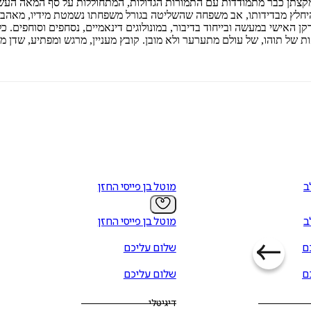
קצתן כבר מתמודדות עם התמורות הגדולות, המתחוללות על סף המאה העשרים
להיחלץ מבדידותו, אב משפחה שהשליטה בגורל משפחתו נשמטת מידיו, מאהב 
ן האישי במעשה ובייחוד בדיבור, במונולוגים דינאמיים, נסחפים וסוחפים. 
ת של תוהו, של עולם מתערער ולא מובן. קובץ מעניין, מרגש ומפתיע, שדן מ
ב
מוטל בן פייסי החזן
ב
מוטל בן פייסי החזן
ם
שלום עליכם
ם
שלום עליכם
דיגיטלי