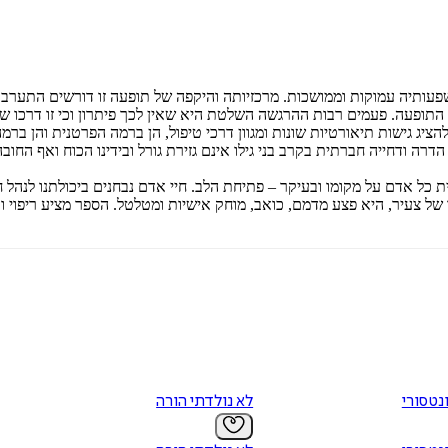
פעותיה עמוקות וממושכות. מרכזיותה והיקפה של תופעה זו דורשים התערבות
 התופעה. פעמים רבות ההרגשה השלטת היא שאין לכך פיתרון וכי זו דרכו 
יג גישות תיאורטיות שונות ומגוון דרכי טיפול, הן ברמה הפרטנית והן בר
רה ודחייה חברתית בקרב בני גילו אינם גזירת גורל ובידינו הכוח ואף החוב
 אדם על מקומו ובעיקר – פתיחת הלב. חיי אדם נבחנים ביכולתנו לנהל חיים
של צעיר, היא פצע מדמם, כואב, מוחק אישיות ומטלטל. הספר מציע ריפוי ו
נטסורי
לא נולדתי הורה