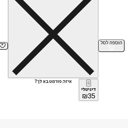
הוספה
לסל
איזה פורמט בא לך?
דיגיטלי
₪
35