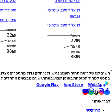
ילדי המוח השלם
הפעוט המו
דניאל ג' סיגל
,
טינה פיין
סימון דיוויס
ברייסון
סימון דיוויס
דניאל ג' סיגל
,
טינה פיין
דיגיטלי
ברייסון
32
₪
דיגיטלי
32
₪
₪
49
49
₪
מודפס
88
₪
מודפס
88
₪
חשוב לנו שקריאה תהיה תענוג נגיש, ולכן חלק גדול מהספרים אצלנ
בנוסף למחיר המופחת באופן קבוע באתר, יש גם מבצעים מיוחדים לזמ
Google Play
App Store
Web App
דברו איתנו
צרו קשר