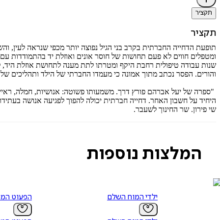
תקציר
תקציר
תופעת הדחייה החברתית בקרב בני הגיל נפוצה יותר מכפי שנראה לעין, והש
ומטפלים חווים לא פעם תחושות של חוסר אונים ואוזלת יד בהתמודדות עם
שנות עבודה טיפולית רחבת היקף ומטרתו לתת מענה לתחושת אוזלת היד, להצ
והורים. הפסר נכתב מתוך אמונה כי מעמדו החברתי של הילד ותהליכים של הד
"ספרה של יעל אברהם פורץ דרך. משמעותו פשוטה: אנושיות, חמלה, ראיית כל
היחיד על חשבון האחר. דחייה חברתית יכולה להפוך לפגיעה אנושה בעתידו 
שי פירון. שר החינוך לשעבר.
המלצות נוספות
ילדי המוח השלם
הפעוט המו