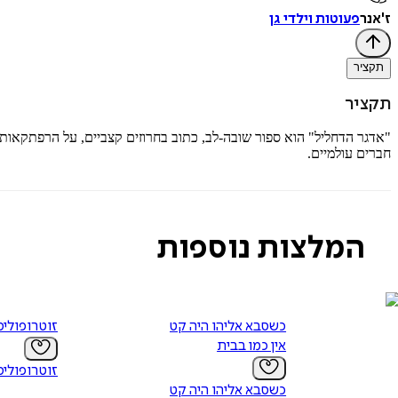
ז'אנר
פעוטות וילדי גן
תקציר
תקציר
"אדגר הדחליל" הוא ספור שובה-לב, כתוב בחרוזים קצביים, על הרפתקאותי
חברים עולמיים.
המלצות נוספות
כשסבא אליהו היה קטן 3 -
זוטרופוליס
אין כמו בבית
זוטרופוליס
כשסבא אליהו היה קטן 3 -