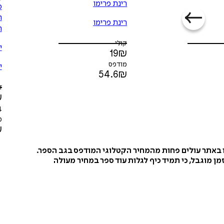
רינת פרימו
ה
רינת פרימו
ה
קולי
י
19
₪
מודפס
י
54.6
₪
ד
₪
4
מ
₪
ו באתר עולים פחות מהמחיר הקטלוגי המודפס בגב הספר.
ן מוגבל, כי תמיד כיף לגלות עוד ספר במחיר מעולה