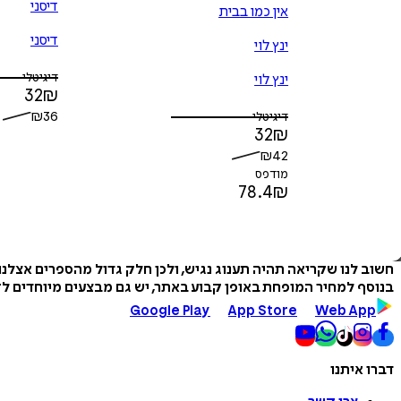
דיסני
אין כמו בבית
דיסני
ינץ לוי
דיגיטלי
ינץ לוי
32
₪
₪
36
דיגיטלי
32
₪
₪
42
מודפס
78.4
₪
חשוב לנו שקריאה תהיה תענוג נגיש, ולכן חלק גדול מהספרים אצלנ
בנוסף למחיר המופחת באופן קבוע באתר, יש גם מבצעים מיוחדים לזמ
Google Play
App Store
Web App
דברו איתנו