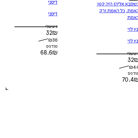
דיסני
כשסבא אליהו היה קטן 4 -
אמת, כל האמת ורק
דיסני
אמת
דיגיטלי
נץ לוי
32
₪
₪
36
נץ לוי
מודפס
68.6
₪
יגיטלי
32
₪
4
ודפס
70.4