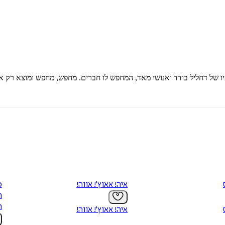
ו של דחליל בודד ואנושי מאד, המחפש לו חברים. מחפש, מחפש ומוצא רק או
איה! אאוץ'! אווה!
ה
ה
איה! אאוץ'! אווה!