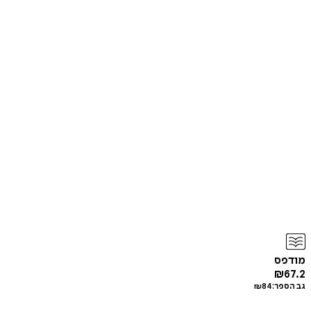
מודפס
₪
67.2
גב הספר:
84
₪