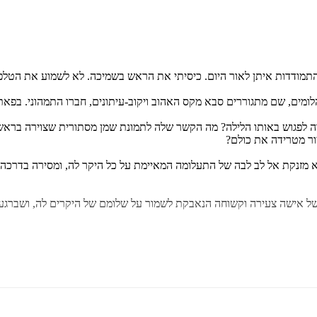
מודדות איתן לאור היום. כיסיתי את הראש בשמיכה. לא לשמוע את הטלפון, 
ומים, שם מתגוררים סבא מקס האהוב ויקוב-עיתונים, חברו התמהוני. בפאת
ה לפגוש באותו הלילה? מה הקשר שלה לתמונת שמן מסתורית שצוירה בראש
ור מטרידה את כולם?
יא מזנקת אל לב לבה של התעלומה המאיימת על כל היקר לה, ומסירה בדרכ
של אישה צעירה וקשוחה הנאבקת לשמור על שלומם של היקרים לה, ושברגע 
שעת, הדמויות עסיסיות... ההומור והאירוניה העצמית הם ערך מוסף מהנה ב