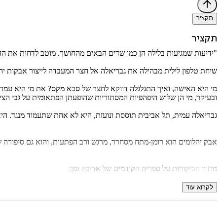
תקציר
תקציר
"ידיעות שמגיעות בלילה הן כמו שדים הבאים מהחושך. מוטב לדחות את ההת
שיחת טלפון לילית מבהילה את גבריאלה אל חצר המעבדה לייצור אבקות יהל
מי היא האישה, ואיך התגלגלה דווקא לחצר של סבא מקס? את מי היא עמד
ובעיקר, מי הן שלוש היפהפיות המסתוריות שהופעתן הפתאומית על גבי הצי
גבריאלה עמית, תל אביבית תוססת ונועזת, היא לא אחת שתעמוד מנגד. ה
אבק יהלומים הוא רומן-מתח מסחרר, מרגש ורב הפתעות, והוא גם סיפורה 
מתוך הביקורות על ספריה הקודמים של אדיבה גפן:
"אין ספק שאדיבה גפן היא סופרת ספרי המתח המשובחת שלנו. העלילה משע
לקרוא עוד
מירי פז, גל"צ