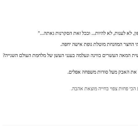
לא לענות, לא להיות... ובכל זאת הסקרנות גאתה..."
י החצר המוזנחת מוטלת גופת אישה יחפה.
ית המאה העשרים בווינה ונעלמה בענני העשן של מלחמת העולם השנייה?
ה את האבק מעל סודות משפחה אפלים.
הכי פחות צפוי בחייה מוצאת אהבה.
מיוחד... אם אתם קוראים רק מותחן אחד, קחו את זה של אדיבה גפן."