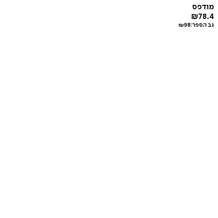
מודפס
₪
78.4
גב הספר:
98
₪