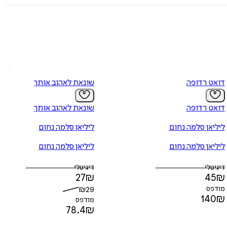
טלקית, הארגון שגרם לכל־כך הרבה סבל מיותר, ולנקום באיש שרצח את
דואט רדופה
שונאת לאהוב אותך
דואט רדופה
שונאת לאהוב אותך
, רדופה והשפעה רעה.
ליליאן סלמה נחום
ליליאן סלמה נחום
ליליאן סלמה נחום
ליליאן סלמה נחום
דיגיטלי
דיגיטלי
27
₪
45
₪
מודפס
29
₪
140
₪
מודפס
78.4
₪