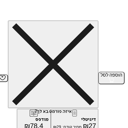
הוספה
לסל
איזה פורמט בא לך?
דיגיטלי
מודפס
₪
78.4
₪
27
מחיר קודם:
29
₪