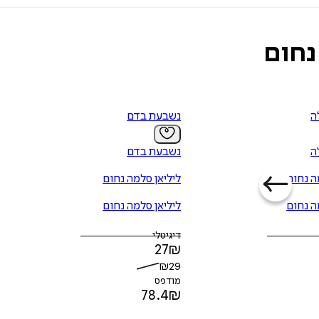
נחום
י קריירה מצליחה, חיי תהילה ואת החופש במטרה אחת, לנקום במאפיה האי
ה
נשבעת בדם
החלטתי לבגוד במאפיה, אני אדם מת.
ה
נשבעת בדם
הוא מצטרף לסדרת המאפיה האיטלקית. קדמו לו בסדרה הספרים נשבעת בדם
ה נחום
ליליאן סלמה נחום
ה נחום
ליליאן סלמה נחום
דיגיטלי
27
₪
₪
29
מודפס
78.4
₪