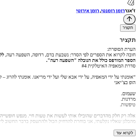
ז'אנר
רומן רומנטי
,
רומן אירוטי
תקציר
תקציר
הערת הסופרת:
חובה לקרוא את הספרים לפי הסדר: נשבעת בדם, רדופה, השפעה רעה,
לל
הספר המודפס כולל את הנובלה "השפעה רעה".
סדרת המאפיה האיטלקית #4
“אומנתי על ידי המאפיה, על ידי אבא שלי ועל ידי מריאנו. אומנתי להרוג – 
הופ בצ’יאני
שעמום.
מרדנות.
טיפשות.
אלה רק חלק מהדברים שהובילו אותי לעשות את טעות חיי. מנפש חופשייה ה
מהבלגן שאליו נקלעתי, אני בוחרת להדחיק הכול ולהתעסק בדבר החשוב לי ביו
“אני מבטיח, לא יישאר זכר למשפחת רוסי או למאפיה האיטלקית בשיקגו.”
לקרוא עוד
אנדרה רוסי