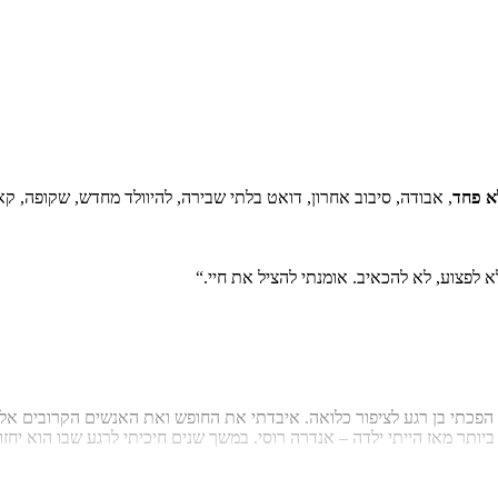
₪
78.4
₪
27
מחיר קודם:
29
₪
במבצע עד:
31/08/2026
מחיר על הספר: ₪
98
א פחד
, אבודה, סיבוב אחרון, דואט בלתי שבירה, להיוולד מחדש, שקופה, ק
לא לפצוע, לא להכאיב. אומנתי להציל את חיי.“
פכתי בן רגע לציפור כלואה. איבדתי את החופש ואת האנשים הקרובים אליי
תר מאז הייתי ילדה – אנדרה רוסי. במשך שנים חיכיתי לרגע שבו הוא יחזור 