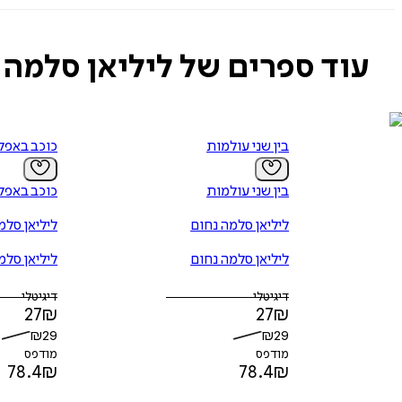
שנאה.
כעס.
עוד ספרים של ליליאן סלמה 
רצון לנקמה.
אלה הם רק חלק מהרגשות שהובילו אותי לקבל את ההחלטה הגורלית. נטשת
אימא שלי.
לא ציפיתי לפגוש את הופ, ועכשיו איני מצליח להיפטר ממנה.
בין שני עולמות
כוכב באפל
הופ מתעקשת על עתיד שלא יקרה. היא אינה יודעת עדיין, אך מהרגע שבו 
בין שני עולמות
כוכב באפל
"ללא פחד" הוא ספרה העשירי של סופרת רבי המכר ליליאן סלמה נחום, ו
ליליאן סלמה נחום
ליליאן סלמ
ליליאן סלמה נחום
ליליאן סלמ
דיגיטלי
דיגיטלי
27
₪
27
₪
₪
29
₪
29
מודפס
מודפס
78.4
₪
78.4
₪