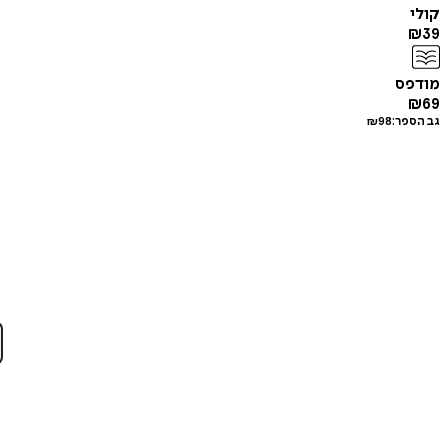
קולי
₪
39
מודפס
₪
69
גב הספר:
98
₪