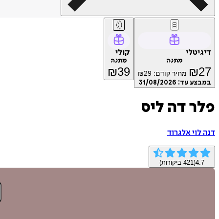
דיגיטלי
קולי
מתנה
מתנה
₪
39
₪
27
מחיר קודם:
29
₪
במבצע עד:
31/08/2026
פלר דה ליס
דנה לוי אלגרוד
4.7
(
421
ביקורות)