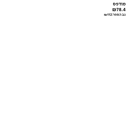
מודפס
₪
78.4
גב הספר:
112
₪