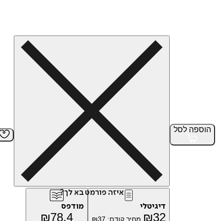
הוספה
לסל
איזה פורמט בא לך?
דיגיטלי
מודפס
₪
78.4
₪
32
מחיר קודם:
37
₪