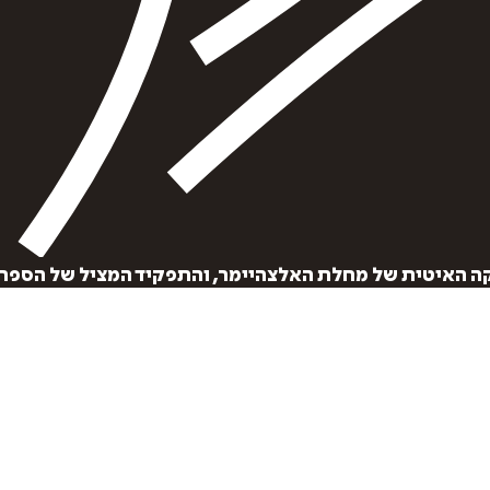
דיגיטלי
מודפס
₪
30
₪
32
מחיר קודם:
54.4
₪
מחיר על הספר: ₪
68
במבצע עד:
30/04/2099
קה האיטית של מחלת האלצהיימר, והתפקיד המציל של הספר