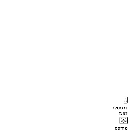
דיגיטלי
₪
32
מודפס