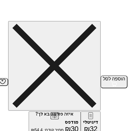
הוספה
לסל
איזה פורמט בא לך?
דיגיטלי
מודפס
₪
30
₪
32
מחיר קודם:
54.4
₪