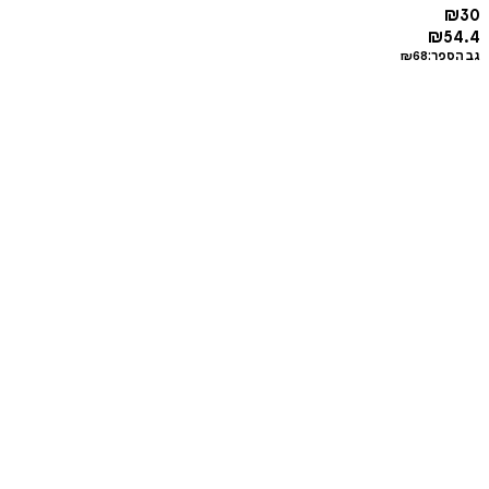
₪
30
₪
54.4
גב הספר:
68
₪