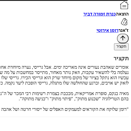
הוצאה
כנרת זמורה דביר
ז'אנר
רומן אירוטי
תקציר
תקציר
אומרים שאהבת נעורים אינה מאריכה ימים. אבל גרייסי, נערה מיוחדת אחת מ
נעלמה בלי להשאיר עקבות, וזאק נותר מאחור, מתייסר במחשבות על מה שא
עכשיו הוא נתקל בציור של מקום מיוחד שרק הוא וגרייסי הכירו. גרייסי של
לזאק יש אויבים, וברגע שהחולשה שלו מתגלה, גרייסי הופכת ליעד נקמה. כד
בהם הטרילוגיה "שכנוע מתוק", "פיתוי מתוק" ו"כניעה מתוקה".
"רומן שלוקח את הקוראים למעמקים האפלים של ייסורי חרטה ושל אהבה שב