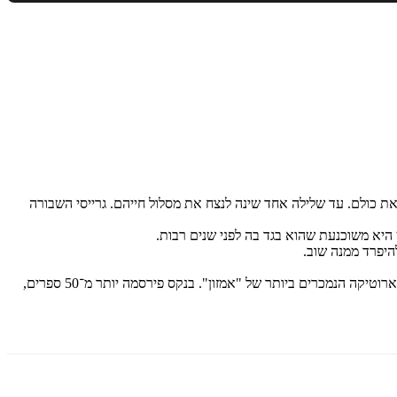
 את כולם. עד שלילה אחד שינה לנצח את מסלול חייהם. גרייסי השבורה
ן היא משוכנעת שהוא בגד בה לפני שנים רבות.
היפרד ממנה שוב.
מאיה בנקס, סופרת אמריקאית, מככבת בצמרת רשימות רבי המכר של ה"ניו יורק טיימס" ו"יו־אס־איי טודיי", ונמצאת במקום השלישי ברשימת סופרי הארוטיקה הנמכרים ביותר של "אמזון". בנקס פירסמה יותר מ־50 ספרים,