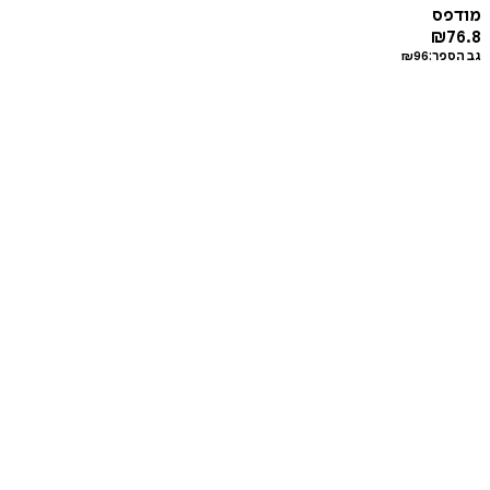
מודפס
₪
76.8
גב הספר:
96
₪