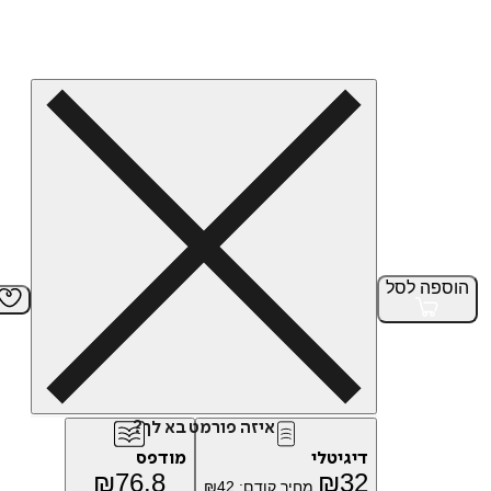
הוספה
לסל
איזה פורמט בא לך?
דיגיטלי
מודפס
₪
76.8
₪
32
מחיר קודם:
42
₪