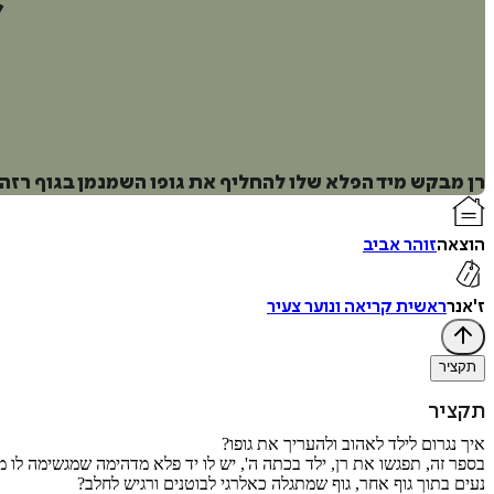
רן מבקש מיד הפלא שלו להחליף את גופו השמנמן בגוף רזה,
הוצאה
זוהר אביב
ז'אנר
ראשית קריאה ונוער צעיר
תקציר
תקציר
איך נגרום לילד לאהוב ולהעריך את גופו?
בספר זה, תפגשו את רן, ילד בכתה ה', יש לו יד פלא מדהימה שמגשימה לו 
נעים בתוך גוף אחר, גוף שמתגלה כאלרגי לבוטנים ורגיש לחלב?