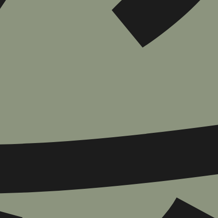
הוספה
לסל
איזה פורמט בא לך?
דיגיטלי
₪
32
מחיר קודם:
37
₪
במבצע עד:
31/08/2026