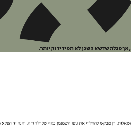
 אך מגלה שדשא השכן לא תמיד ירוק יותר.
משאלות. רן מבקש להחליף את גופו השמנמן בגוף של ילד רזה, והנה יד הפלא