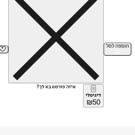
הוספה
לסל
איזה פורמט בא לך?
דיגיטלי
₪
50