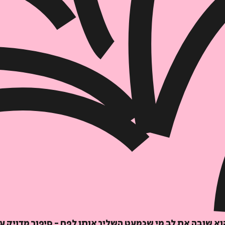
הוספה
לסל
איזה פורמט בא לך?
דיגיטלי
קולי
א שובה את לב מי שכמעט השליך אותו לפח - סיפור מדויק על