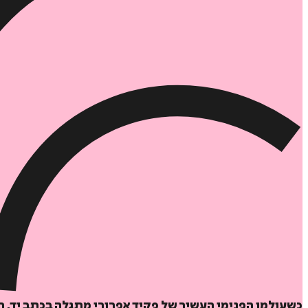
כשעולמו הפנימי העשיר של פקיד אפרורי מתגלה בכתב יד, הו