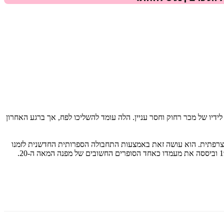
לידיו של מכר רחוק וחסר עניין. הלה עומד להשליכו לפח, אך ברגע האחרון
 הצרפתית. הוא עושה זאת באמצעות התחבולה הספרותית החדשנית לזמנו
של 'מציאת כתב יד' ובכתיבה בסגנון חריף ומושחז. סגנון אופייני זה יגיע לשיא בשלותו ביצירתו הנודעת ביותר, יומנה של משרתת, שהתפרסמה בשנת 1900 וביססה את מעמדו כאחד הסופרים החשובים של מפנה המאה ה-20.