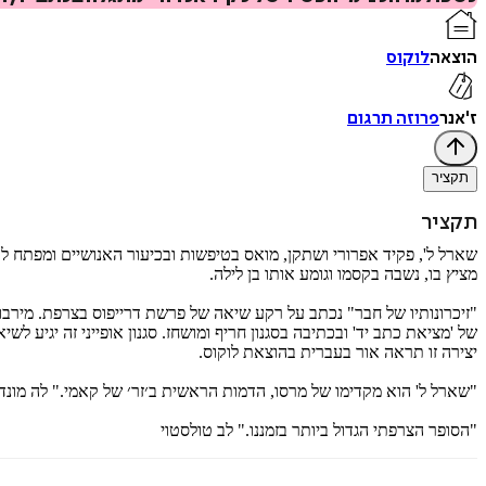
הוצאה
לוקוס
ז'אנר
פרוזה תרגום
תקציר
תקציר
שארל ל', פקיד אפרורי ושתקן, מואס בטיפשות ובכיעור האנושיים ומפתח לעצ
מציץ בו, נשבה בקסמו וגומע אותו בן לילה.
"זיכרונותיו של חבר" נכתב על רקע שיאה של פרשת דרייפוס בצרפת. מירב
יצירה זו תראה אור בעברית בהוצאת לוקוס.
"שארל ל' הוא מקדימו של מרסו, הדמות הראשית ב׳זר׳ של קאמי." לה מונד
"הסופר הצרפתי הגדול ביותר בזמננו." לב טולסטוי