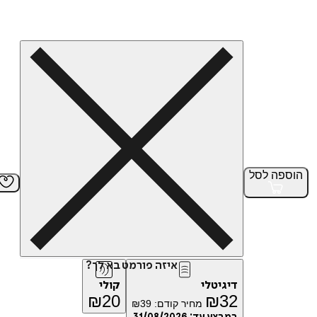
הוספה
לסל
איזה פורמט בא לך?
דיגיטלי
קולי
₪
20
₪
32
מחיר קודם:
39
₪