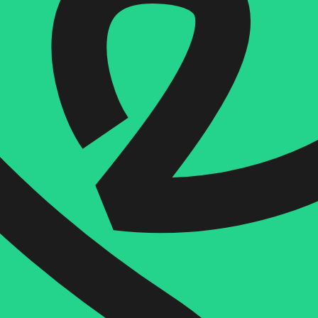
הוספה
לסל
איזה פורמט בא לך?
דיגיטלי
₪
30