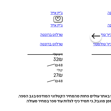
ה
ג'יין אייר
ה
ג'יין אייר
יץ' טולסטוי
שרלוט ברונטה
יץ' טולסטוי
שרלוט ברונטה
דיגיטלי
32
₪
₪
48
קולי
27
₪
₪
48
ו באתר עולים פחות מהמחיר הקטלוגי המודפס בגב הספר.
ן מוגבל, כי תמיד כיף לגלות עוד ספר במחיר מעולה