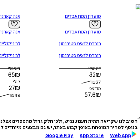
מועדון המתאבדים
אנה קארנינ
מועדון המתאבדים
אנה קארנינ
רוברט לואיס סטיבנסון
לב ניקולייב
רוברט לואיס סטיבנסון
לב ניקולייב
דיגיטלי
דיגיטלי
65
₪
32
₪
37
₪
קולי
27
₪
מודפס
57.6
₪
₪
49
חשוב לנו שקריאה תהיה תענוג נגיש, ולכן חלק גדול מהספרים אצלנ
בנוסף למחיר המופחת באופן קבוע באתר, יש גם מבצעים מיוחדים לזמ
Google Play
App Store
Web App