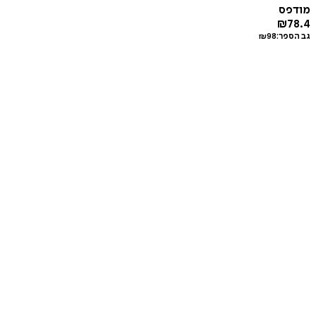
מודפס
₪
78.4
גב הספר:
98
₪