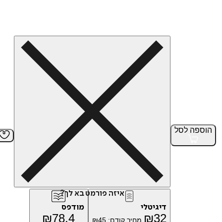
הוספה
לסל
איזה פורמט בא לך?
דיגיטלי
מודפס
₪
78.4
₪
32
מחיר קודם:
45
₪