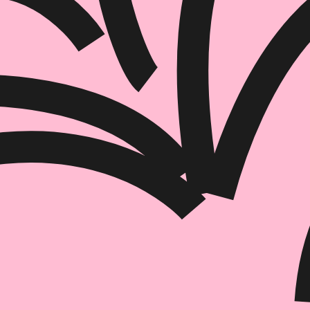
הוספה
לסל
איזה פורמט בא לך?
דיגיטלי
מודפס