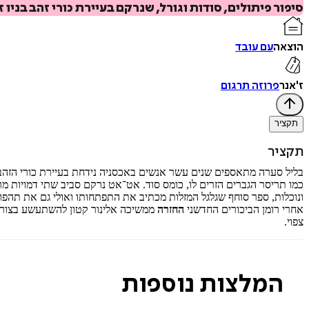
סיפור פיתולים, סודות וגורל, שנרקם בעיירת כורי זהב בניו זילנד של 1866, כשאחד־עשר זרים מושכים בחוטים ש
הוצאה
עם עובד
ז'אנר
פרוזה תרגום
תקציר
תקציר
כמו תריסר הגברים הזרים לו, כומס סוד. אט־אט נרקם סביב שתי דמויות מרכז
ונוכלות, ספר סוחף שגלגל המזלות מכתיב את התפתחותו ואולי גם את תהפוכ
אחרי רומן הביכורים החדשני
החזרה
ממשיכה אלינור קטון להשתעשע בצורת הר
צפוי.
המלצות נוספות