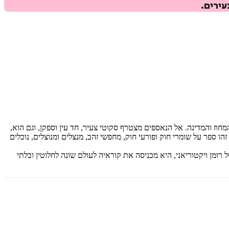
הוקיטיקה שבניו זילנד. השנה היא 1866, ואלה הם ימי ראשיתם של העיר, המחוז והמדינה. אל הנאספים מצטרף סקוטי צעיר, חד עין וספקן, וגם הוא,
ו ספר על שומרי חוק ופורעי חוק, מחפשי זהב, מנצלים ומנוצלים, נוכלים
רומן ויקטוריאני, היא מכניסה את קוראיה לעולם שונה לחלוטין ובלתי