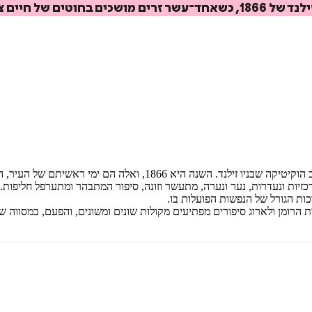
ל חיים צעירים.
₪
78.4
₪
32
מחיר קודם:
45
₪
במבצע עד:
31/08/2026
מחיר על הספר: ₪
98
בליל סערה מתאספים שנים עשר אנשים באכסניה נידחת בעיירת כורי הזהב 
יות ונעדרות, נער ונערה, מתעשר וזונה, סיפור המתבהר ומתערפל חליפות. זה
ות הגורל של הנפשות הפועלות בו.
ומן ולארוג סיפורים מפתיעים מקולות שונים ומשונים, והפעם, במסווה של 