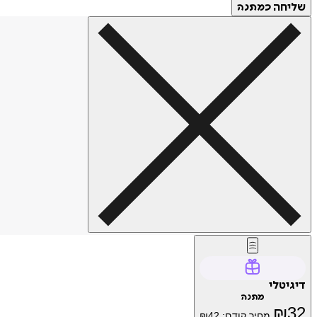
שליחה
כמתנה
דיגיטלי
מתנה
₪
32
מחיר קודם:
42
₪