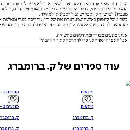
הדבר הזה שאף אחד מאתנו לא רצה – שאף אחד לא ציפה לו באותו ערב גורל
הוא עוצר את נשימתי, קוטע את פעימות לבי ומשיב אותי אל החיים, וכל זה
מעברו? לבי שייך לו, אבל יש גבול לסבלנות ולמחילה.
כיצד אוכל לחשוק באישה שמערערת את שלוותי, מתריסה כנגדי ומאלצת א
לא אהיה. לבה המעניק ללא גבול וגופה הסקסי ראויים להרבה יותר ממה שאו
אנחנו מונעים מצורך ומתודלקים בתשוקה,
אבל האם זה יספיק לנו כדי להתרסק לתוך האהבה?
עוד ספרים של ק. ברומברג
מונעים
מונעים 3 - מתרסקים
מונעים
מונעים 3 - מתרסקים
ק. ברומברג
ק. ברומבר
ק. ברומברג
ק. ברומבר