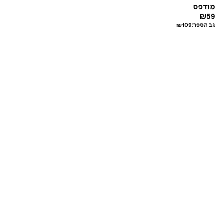
מודפס
₪
59
גב הספר:
109
₪