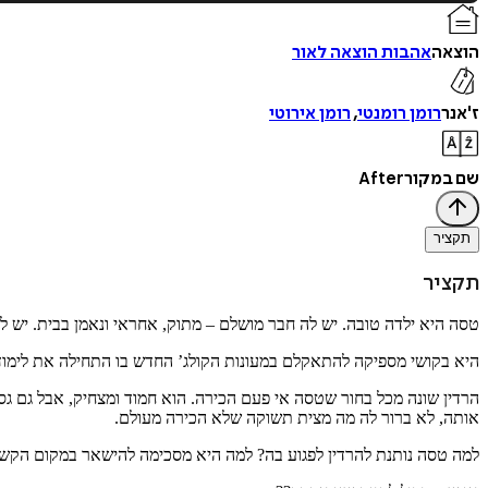
הוצאה
אהבות הוצאה לאור
ז'אנר
רומן רומנטי
,
רומן אירוטי
שם במקור
After
תקציר
תקציר
טסה היא ילדה טובה. יש לה חבר מושלם – מתוק, אחראי ונאמן בבית. יש 
היא בקושי מספיקה להתאקלם במעונות הקולג’ החדש בו התחילה את לימודי
הרדין שונה מכל בחור שטסה אי פעם הכירה. הוא חמוד ומצחיק, אבל גם גס
אותה, לא ברור לה מה מצית תשוקה שלא הכירה מעולם.
למה טסה נותנת להרדין לפגוע בה? למה היא מסכימה להישאר במקום הקש