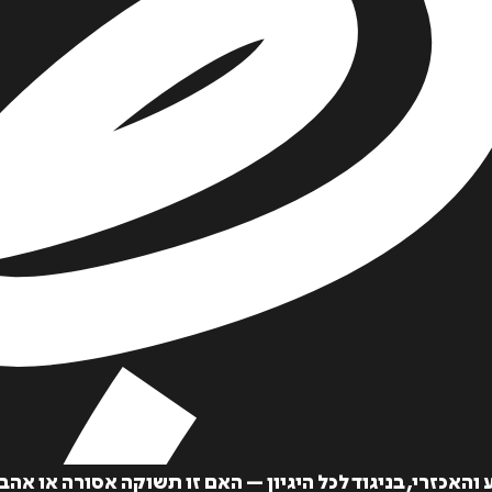
והאכזרי, בניגוד לכל היגיון – האם זו תשוקה אסורה או א