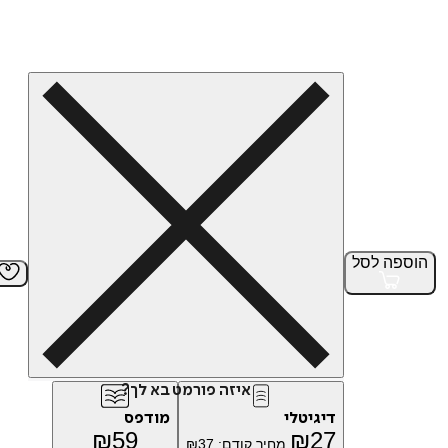
הוספה
לסל
איזה פורמט בא לך?
דיגיטלי
מודפס
₪
59
₪
27
מחיר קודם:
37
₪