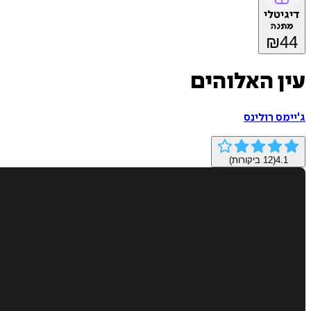
דיגיטלי
מתנה
₪
44
עין האלוהים
ג'יימס רולינס
4.1
(
12
ביקורות)