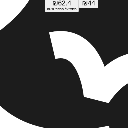
₪
62.4
₪
44
מחיר על הספר: ₪
78