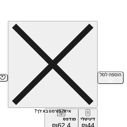
הוספה
לסל
איזה פורמט בא לך?
דיגיטלי
מודפס
₪
62.4
₪
44