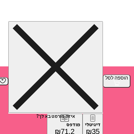
הוספה
לסל
איזה פורמט בא לך?
דיגיטלי
מודפס
₪
71.2
₪
35