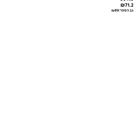
₪
71.2
גב הספר:
89
₪