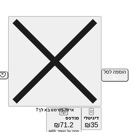
הוספה
לסל
איזה פורמט בא לך?
דיגיטלי
מודפס
₪
71.2
₪
35
מחיר על הספר: ₪
89