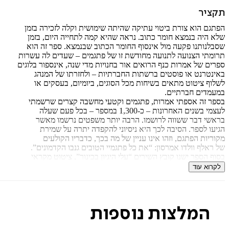
תקציר
הפתגם הוא צורת ביטוי עתיקה שהיתה שימושית וקלה לזכירה בזמן
שלא היה בנמצא חומר כתוב. נראה שהיא קמה לתחייה היום, בזמן
שסבלנותנו פקעה מול אינסוף החומר הכתוב שבנמצא. ספר זה הוא
תרומתי הצנועה לתנועה מחודשת זו של פתגמים – שעדים לה עשרות
ספרים של אמרות כנף הרואים אור בחנויות מדי שנה, אינספור בלוגים
באינטרנט או פוסטים ברשתות החברתיות – ולחזרתו של המנהג
לשלוף ציטוט מתאים בשיחות מכל הסוגים, ביומיום, בעסקים או
במעמדים חברתיים.
בספר זה אספתי אמרות, פתגמים וקטעי מחשבה קצרים שרשמתי
לעצמי בשנים האחרונות – כ-1,300 במספר – בכל פעם שעלה
בראשי דבר ששווה לרושמו. הרבה יותר משפטים נרשמו מאשר
הגיעו לספר. הסיבה לכך היא ניסיוני להקפדה יתרה על שמירת
מקוריות הפתגם, וזהו אינו עניין של מה בכך, כדבריו הקולעים
של ראלף וולדו אמרסון: “את כל פתגמיי הטובים גנבו הקדמונים”.
בסוף הספר ישנו קובץ השירים “עלי היגיון בכינור”, ציטוט מקראי
שנתתי לו פירוש חופשי בנוסח “מוסיקה של היגיון”. אלו הם
לקרוא עוד
שירים שהתפתחו כולם מפתגמים. ואחרון חביב, מכיוון שאני
ארכיטקט במקצועי, ימצא כאן הקורא ערך מורחב במיוחד על
ארכיטקטורה. עם זאת, רוב הפתגמים עוסקים בנושאים הנוגעים
לכולנו, כמו אהבה, אלוהים, אושר, חיים ומוות.
המלצות נוספות