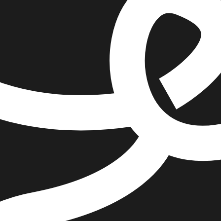
הוספה
לסל
איזה פורמט בא לך?
דיגיטלי
₪
39