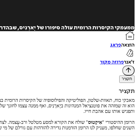
ממעמקי הקיסרות הרומית עולה סיפורו של יָארֶנִיס, שבהד
הוצאה
פראג
ז'אנר
פרוזה מקור
תקציר
תקציר
מאבקי כוח, תאוות-שלטון, הפוליטיקה והפילוסופיה של הקיסרות הרומית במאה 
הוא זה שמזהה את פוטנציאל המנהיגות ביָארֶנִיס, ואף ממנה עצמו לחונך 
ותפגיש אותו עם אהבת חייו.
הרומן ההיסטורי "
אִיקְטוּס
" שולח את הקורא למסע מטלטל ורב-עָצמה. לצד ש
השנים שחלפו, מעניק לנו הרומן הזדמנות נדירה להזדהות עם גורלם של מי 