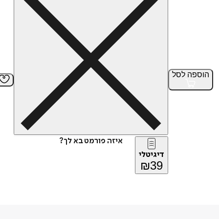
הוספה
לסל
איזה פורמט בא לך?
דיגיטלי
₪
39