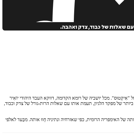
 עם שאלות של כבוד, צדק ואהבה.
אִיקְטוּס". מכל יושביה של רומא הקדומה, דווקא העבד היהודי יוֹאִיר
ביותר של מפקד הלגיון, תעמת אותו עם שאלות הרות-גורל של צדק וכבוד,
של האימפריה הרומית, כפי שאזרחיה ונתיניה חָווּ אותה. מבַּעד לאלפי