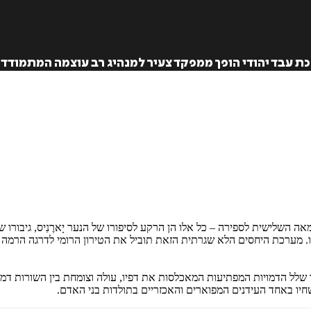
רכת עבד יהודי הופך ממפקד צעיר למנהיג רב עוצמה המתמודד
השלישית לספירה – כל אלו הן הרקע לסיפורו של הנער יָארֶנִיס, גיבורו של "
שלו. מערכת היחסים הלא שגרתית הזאת תוביל את הטירון הרומי לדרגה הרמה 
לל הדמויות המפתיעות המאכלסות את דפיו, עולה וצומחת בין השורות דמותה 
שחיו באחד העידנים המפוארים והאכזריים בתולדות בני האדם.