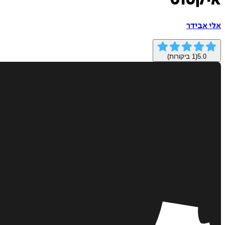
איקטוס
אלי אבידר
5.0
(
1
ביקורות)