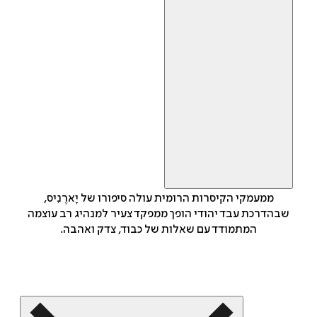
ממעמקי הקיסרות הרומית עולה סיפורו של יָארֶנִיס,
שבהדרכת עבד יהודי הופך ממפקד צעיר למנהיג רב עוצמה
המתמודד עם שאלות של כבוד, צדק ואהבה.