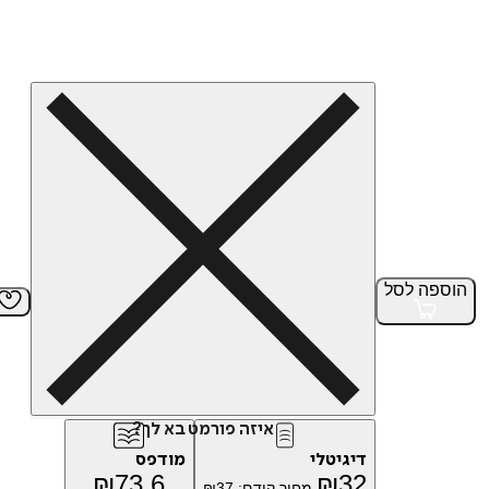
הוספה
לסל
איזה פורמט בא לך?
דיגיטלי
מודפס
₪
73.6
₪
32
מחיר קודם:
37
₪