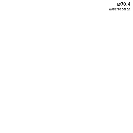
₪
70.4
גב הספר:
88
₪