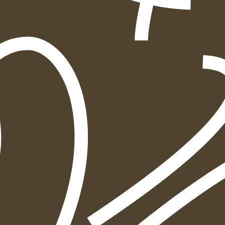
הוספה
לסל
איזה פורמט בא לך?
דיגיטלי
מודפס
₪
70.4
₪
37
מחיר על הספר: ₪
88