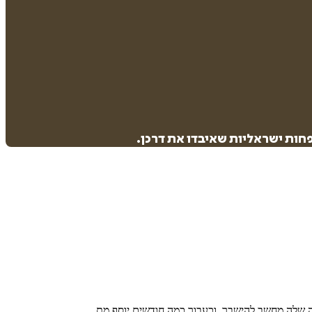
חות ישראליות שאיבדו את דרכן.
בה שלה מחשב להישבר. וכעבור כמה חודשים יוסף מת.