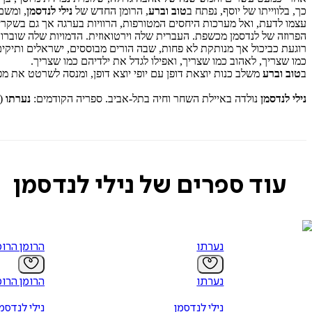
כך, בלווייתו של יוסף, נפתח ב
טוב וברע
, הרומן החדש של
נילי לנדסמן
, ומשם
עצמו לדעת, ואל מערכות היחסים המטורפות, הרוויות בערגה אך גם בשקרים
הפרוזה של לנדסמן מכשפת. העברית שלה וירטואוזית. הדמויות שלה שוברות 
רוגעת כביכול אך מנותקת לא פחות, שבה הורים מבוססים, ישראלים ותיקים
כמו שצריך, לאהוב כמו שצריך, ואפילו לגדל את ילדיהם כמו שצריך.
ב
טוב וברע
משלב כנות יוצאת דופן עם יופי יוצא דופן, ומנסה לשרטט את
נילי לנדסמן
נולדה באיילת השחר וחיה בתל-אביב. ספריה הקודמים:
נערתו
(ב
עוד ספרים של נילי לנדסמן
נערתו
הרומן הרומ
נערתו
הרומן הרומ
נילי לנדסמן
נילי לנדסמ