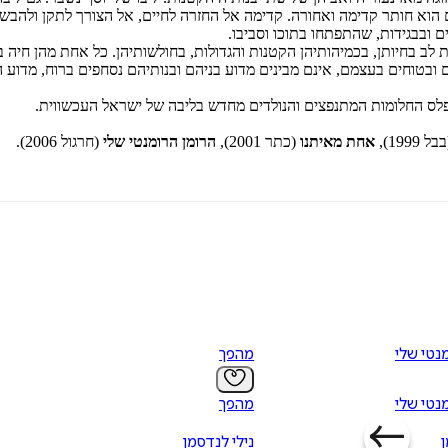
 הוא חותר קדימה ואחורה. קדימה אל החזרה לחיים, אל הצורך לתקן ולהבש
 ובבגידות, שהתפתחו בתוכו וסביבו.
לב בחיותן, בכמיהותיהן הקטנות והגדולות, בחולשותיהן. כל אחת מהן חיה ב
 ובטוחים בעצמם, אינם מבינים מדוע בניהם ובנותיהם נסחפים ברוח, מדוע
 מפלס החלומות המתנפצים והנולדים מחדש בליבה של ישראל העכשווית.
בל 1999),
אחת מאיתנו
(כתר 2001),
הרומן הרומנטי שלי
(חרגול 2006).
נטי שלי
מהפך
נטי שלי
מהפך
ן
נילי לנדסמן