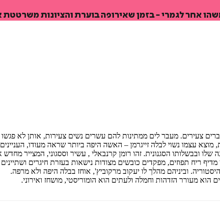
משהו אחר לגמרי - בזמן שאירופה בוערת והציונות משרטטת א
ברים צעירים. מעבר לים ממתינות להם עשרים נשים צעירות, אותן לא פגש
, מוצא עצמו נשוי לבלה זייגרמן – האשה היפה ביותר שראה מעודו, הענייני
 שלו ובבשלותו הסגנונית. זהו רומן קרנבאלי , עשיר וססגוני, המצייר מח
מדיף ריח תפוזים, מפקדים כובשים מצודות נישאות בעזרת חיגרים ושתייני
יסטוריה. וביניהם מהלך לו יעקוב מרקוביץ', אוחז בבלה היפה ולא מרפה.
וא מעורר הזדהות וחמלה ולעתים הוא הומוריסטי, מושחז ואירוני.