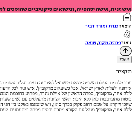
איש זניח, אישה יפהפייה, ונישואים פיקטיביים שהופכים ל
הוצאה
כנרת זמורה דביר
ז'אנר
פרוזה מקור
,
שואה
תקציר
תקציר
ערב מלחמת העולם השנייה יוצאת מישראל לאירופה ספינה ועליה עשרים ג
אירופה ולעלות לארץ ישראל. אבל כשיעקוב מרקוביץ', איש זניח לכל הדעות
לילה אחד, מרקוביץ'
, ספרה הראשון של איילת גונדר, מפתיע בחוכמת המבנה
בוטות מתערבבות כאן ללא היכר: ראשי הציונות מתעלסים עם נשים שעורן 
שיזכו וייקרא על שמם רחוב פקוק בכרך סואן, ויש שינמנמו בשקט בין דפי הה
לילה אחד, מרקוביץ'
מנהל עם הקורא מסכת יחסים מפתה ומתעתעת. לעתים ה