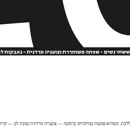
לה לאן ללכת. כשהיא פוגשת במילגרוס קָרמוֹנָה — צוענייה מרדנית שובת לב 