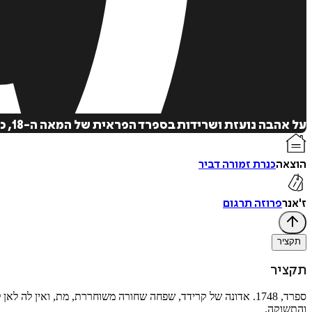
על אהבה נועזת ושרידות בספרד הפראית של המאה ה-18, כששתי נשים - שפחה משוחררת וצועניה מרדנית - נאבקות לחופש בעולם עוין.
הוצאה
כנרת זמורה דביר
ז'אנר
פרוזה תרגום
תקציר
תקציר
ספרד, 1748. אדונה של קרידד, שפחה שחורה משוחררת, מת, ואין 
והתשוקה.