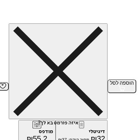
הוספה
לסל
איזה פורמט בא לך?
דיגיטלי
מודפס
₪
55.2
₪
32
מחיר קודם:
37
₪