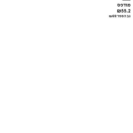
מודפס
₪
55.2
גב הספר:
69
₪