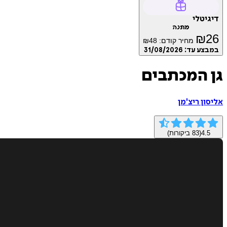
דיגיטלי
מתנה
₪
26
מחיר קודם:
48
₪
במבצע עד:
31/08/2026
גן המכתבים
אליסון ריצ'מן
4.5
(
83
ביקורות)