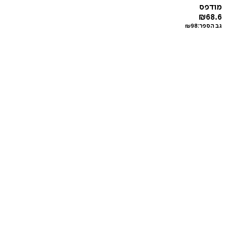
מודפס
₪
68.6
גב הספר:
98
₪