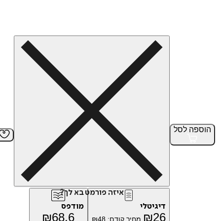
הוספה
לסל
איזה פורמט בא לך?
דיגיטלי
מודפס
₪
68.6
₪
26
מחיר קודם:
48
₪