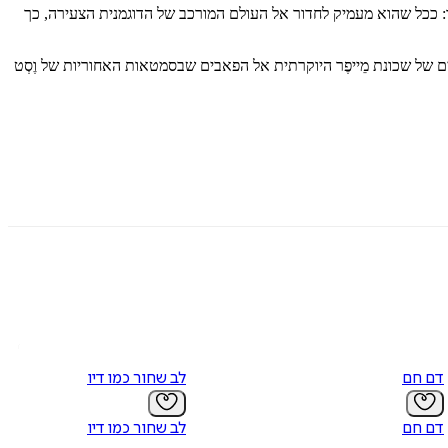
בד: ככל שהוא מעמיק לחדור אל העולם המורכב של הדוגמנית הצעירה, כך
ם של שכונת מֵייפֶר היוקרתית אל הפאבים שבסמטאות האחוריות של וֶסְט
דם חם
לב שחור כמו דיו
דם חם
לב שחור כמו דיו