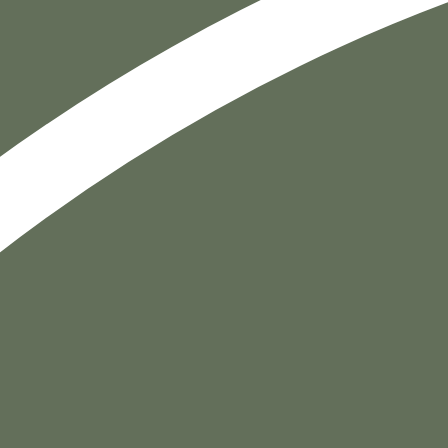
הוספה
לסל
איזה פורמט בא לך?
דיגיטלי
₪
32
מחיר קודם:
44
₪
במבצע עד:
31/08/2026