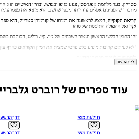
סטרייק, בוגר מלחמת אפגניסטן, פגוע בגופו ובנפשו, ובחייו האישיים הוא 
מתברר שהעניינים אפלים עוד יותר מכפי שחשב. הוא מוצא את עצמו עומד מ
קריאת הקוקייה
, המציג לראשונה את דמותו של קורמורן סטרייק, הוא ספר 
אֶנְד ואל ההמולה התוססת של סוֹהוֹ.
זהו הרומן הבלשי הראשון ועטור השבחים של
ג'יי. קיי. רולינג
, הכותבת בשם
"לא לעיתים קרובות מופיע בלש פרטי שמצית את דמיון הקוראים כהרף עין...
ולתת חיים לגיבור ספרותי חדש."
לקרוא עוד
Daily Mail
"תצוגת תכלית של כישרון ספרותי... לא תוכלו לחכות להמשך ההרפתקאות 
עוד ספרים של רוברט גלבריי
Washington Post
"רומן בלשי מורכב ומשכנע ודמות משכנעת ועוזרת באותה מידה, ועם זאת, מ
Publisherweekly
תולעת משי
דרך הרשע
תולעת משי
דרך הרשע