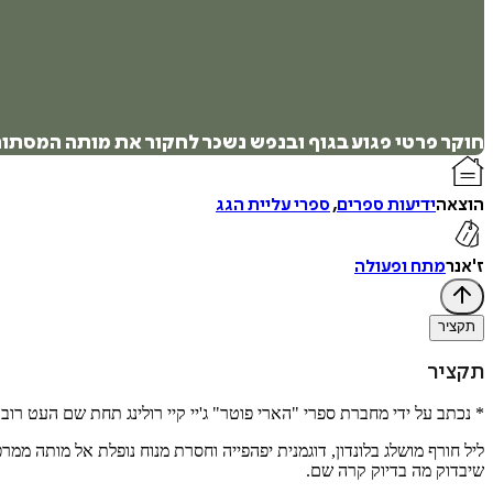
חוקר פרטי פגוע בגוף ובנפש נשכר לחקור את מותה המסתורי
הוצאה
ידיעות ספרים
,
ספרי עליית הגג
ז'אנר
מתח ופעולה
תקציר
תקציר
* נכתב על ידי מחברת ספרי "הארי פוטר" ג'יי קיי רולינג תחת שם העט רובר
ליל חורף מושלג בלונדון, דוגמנית יפהפייה וחסרת מנוח נופלת אל מותה
שיבדוק מה בדיוק קרה שם.