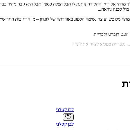
הולך מדחי אל דחי. החקירה נותנת לו חבל הצלה כספי, אבל היא גובה מחיר כ
ול סכנה נוראה...
מתח מלוטש ועוצר נשימה הספוג באווירתה של לונדון – מן הרחובות החרישיי
 העט
רוברט גלבריית
.
 גלבריית מפליא לצייר את לונדון
של הצוות הזה."
ת
סתירה בעברה פשע מביך, וכל זה הופך את הספר ל-'רומן ביכורים מרגש'".
לבן קטלני
לבן קטלני