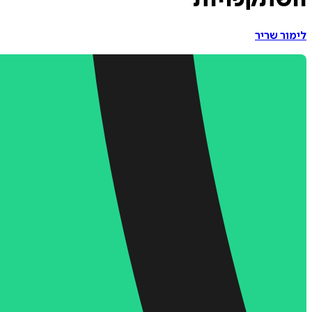
השתקפויות
לימור שריר