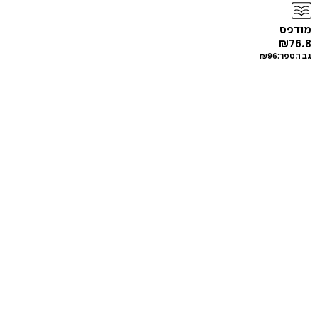
מודפס
₪
76.8
גב הספר:
96
₪