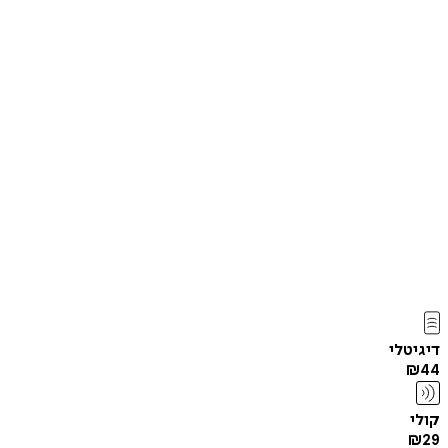
דיגיטלי
₪
44
קולי
₪
29