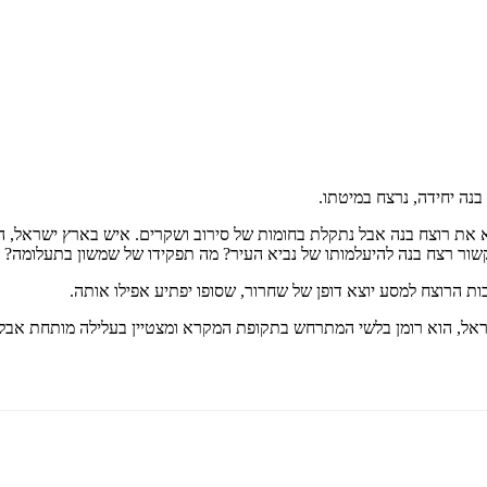
₪
76.8
₪
29
₪
44
מחיר על הספר: ₪
96
 את רוצח בנה אבל נתקלת בחומות של סירוב ושקרים. איש בארץ ישראל, המח
ר רצח בנה להיעלמותו של נביא העיר? מה תפקידו של שמשון בתעלומה? ו
ת הרוצח למסע יוצא דופן של שחרור, שסופו יפתיע אפילו אותה.
בישראל, הוא רומן בלשי המתרחש בתקופת המקרא ומצטיין בעלילה מותחת אבל 