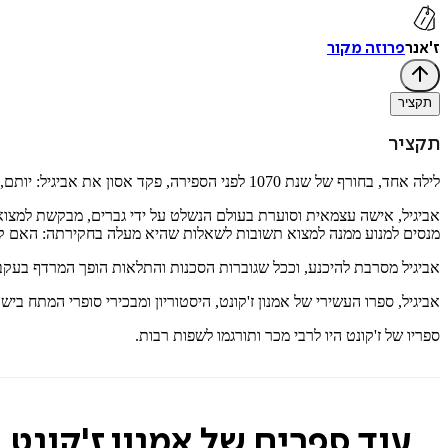
ז'אנר
פרוזה מקור
תקציר
תקציר
לילה אחד, בחורף של שנת 1070 לפני הספירה, פקד אסון את אביגיל: יותם, בנה יחידה, נרצח במיטתו.
אביגיל, אישה עצמאית וסוערת בעולם הנשלט על ידי גברים, מבקשת למצוא
מנסים למנוע ממנה למצוא תשובות לשאלות שהיא מעלה בחקירתה: האם קשו
אביגיל מסרבת להיכנע, וככל שגוברות הסכנות והתלאות הופך המרדף בעקבו
אביגיל, ספרו העשירי של אמנון ז'קונט, היסטוריון ומבכירי סופרי המתח 
ספריו של ז'קונט היו לרבי מכר ותורגמו לשפות רבות.
עוד ספרים של אמנון ז'קונט