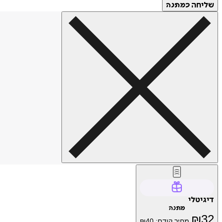
שליחה
כמתנה
דיגיטלי
מתנה
₪
32
מחיר קודם:
40
₪