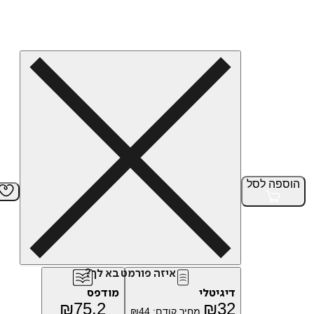
הוספה
לסל
איזה פורמט בא לך?
דיגיטלי
מודפס
₪
75.2
₪
32
מחיר קודם:
44
₪