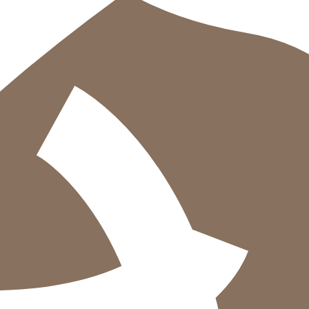
דיגיטלי
מודפס
₪
71.2
₪
32
מחיר קודם:
44
₪
במבצע עד:
31/08/2026
מחיר על הספר: ₪
89