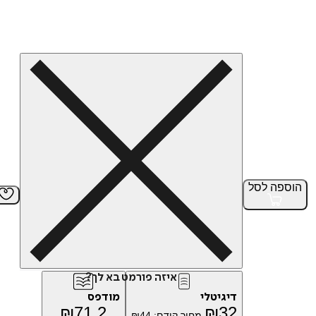
הוספה
לסל
איזה פורמט בא לך?
דיגיטלי
מודפס
₪
71.2
₪
32
מחיר קודם:
44
₪