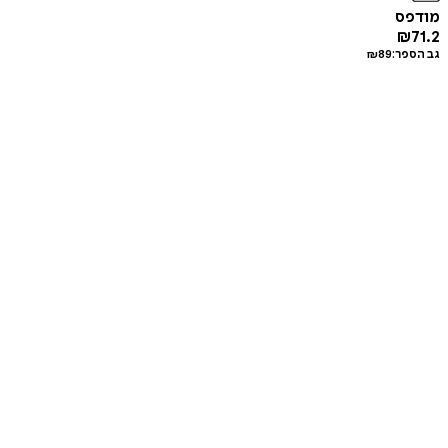
מודפס
₪
71.2
גב הספר:
89
₪