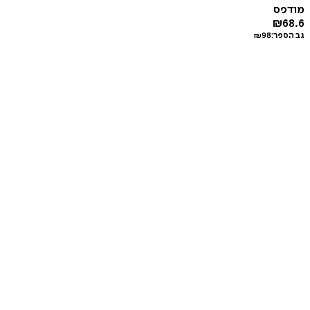
מודפס
₪
68.6
גב הספר:
98
₪