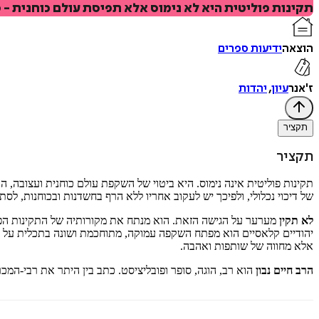
תקינות פוליטית היא לא נימוס אלא תפיסת עולם כוחנית -
הוצאה
ידיעות ספרים
ז'אנר
עיון
,
יהדות
תקציר
תקציר
תקינות פוליטית אינה נימוס. היא ביטוי של השקפת עולם כוחנית ועצובה, ה
של דיכוי נכלולי, ולפיכך יש לעקוב אחריו ללא הרף בחשדנות ובכוחנות, לסתו
לא תקין
יהודיים קלאסיים הוא מפתח השקפה עמוקה, מתוחכמת ושונה בתכלית על האד
אלא מחווה של שותפות ואהבה.
הרב חיים נבון
הוא רב, הוגה, סופר ופובליציסט. כתב בין היתר את רבי-המכר "