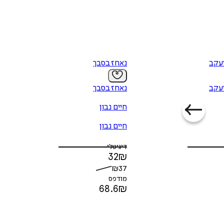
יעקב
נאחז בסבך
יעקב
נאחז בסבך
חיים נבון
חיים נבון
דיגיטלי
32
₪
₪
37
מודפס
68.6
₪