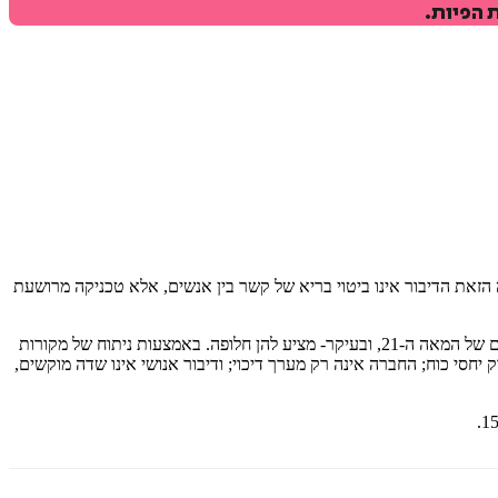
 הפיות.
ה הזאת הדיבור אינו ביטוי בריא של קשר בין אנשים, אלא טכניקה מרושעת
מערער על הגישה הזאת. הוא מנתח את מקורותיה של התקינות הפוליטית ושל התיאוריות התומכות בה, מצביע על השלכותיהן ההרסניות בעולם של המאה ה-21, ובעיקר- מציע להן חלופה. באמצעות ניתוח של מקורות
סי כוח; החברה אינה רק מערך דיכוי; ודיבור אנושי אינו שדה מוקשים,