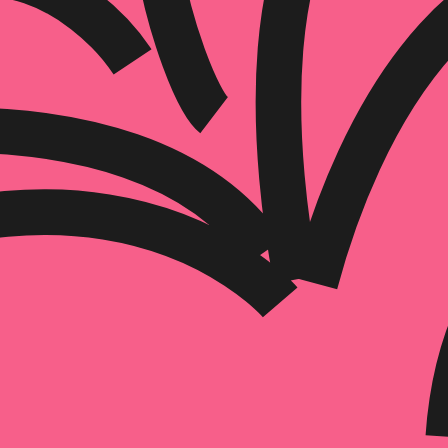
הוספה
לסל
איזה פורמט בא לך?
דיגיטלי
מודפס