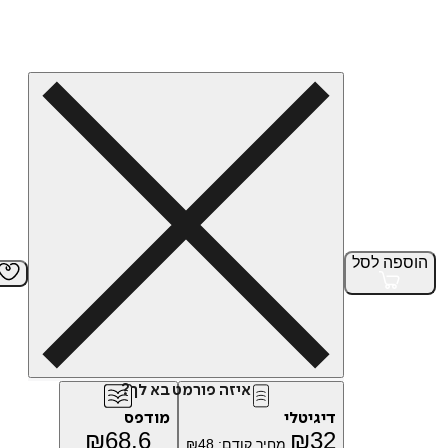
הוספה
לסל
איזה פורמט בא לך?
דיגיטלי
מודפס
₪
68.6
₪
32
מחיר קודם:
48
₪