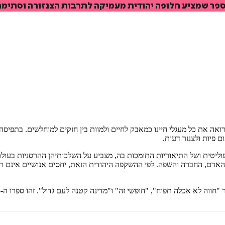
 ספר שמציע חלופה יהודית מעמיקה לתרבות הצנזורה וסתימת
₪
68.6
₪
32
מחיר קודם:
48
₪
במבצע עד:
31/08/2026
מחיר על הספר: ₪
98
רואה את כל מעגלי חיינו כמאבק לחיים ולמוות בין חזקים למוחלשים. בתפיס
ם פיות ולצנזר דעות.
ם, החברה והשפה. לפי ההשקפה היהודית הזאת, יחסים אנושיים אינם רק יח
חווה לא אכלה תפוח", "חופשי זה" ו"מדינה קטנה לעם גדול". זהו ספרו ה-15.