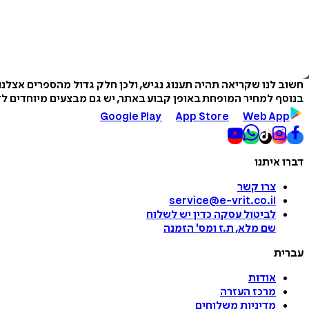
חשוב לנו שקריאה תהיה תענוג נגיש, ולכן חלק גדול מהספרים אצלנ
בנוסף למחיר המופחת באופן קבוע באתר, יש גם מבצעים מיוחדים לזמ
Google Play
App Store
Web App
דברו איתנו
צרו קשר
service@e-vrit.co.il
לביטול עסקה
כדין יש לשלוח
שם מלא, ת.ז ומס
'
הזמנה
עברית
אודות
מרכז העזרה
מדיניות משלוחים