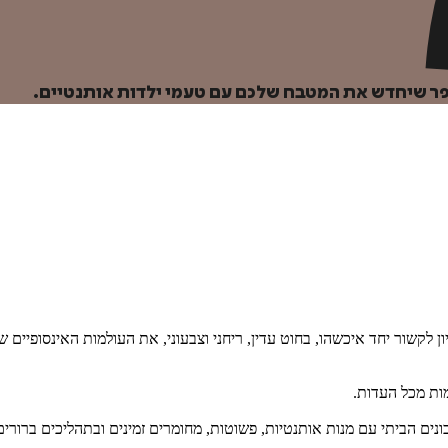
ספר שיחדש את המטבח שלכם עם טעמי ילדות אותנטיים.
איזה פורמט בא לך?
מודפס
₪
94.4
מחיר על הספר: ₪
118
לקשור יחד איכשהו, בחוט עדין, ריחני וצבעוני, את העולמות האינסופיים ש
ות מכל העדות.
ונים הביתי עם מנות אותנטיות, פשוטות, מחומרים זמינים ובתהליכים ברורי