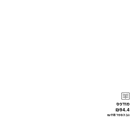
מודפס
₪
94.4
גב הספר:
118
₪