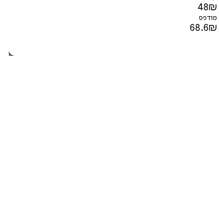
48
₪
מודפס
68.6
₪