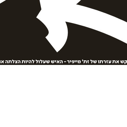
הוספה
לסל
 את עזרתו של זת' מייפיר - האיש שעלול להיות הצלתה או
איזה פורמט בא לך?
דיגיטלי
₪
39