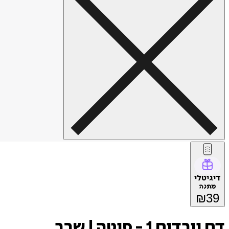
דיגיטלי
מתנה
₪
39
דם וורדים 1 - סוטה | שבר