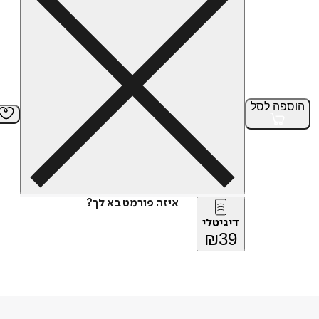
הוספה
לסל
איזה פורמט בא לך?
דיגיטלי
₪
39