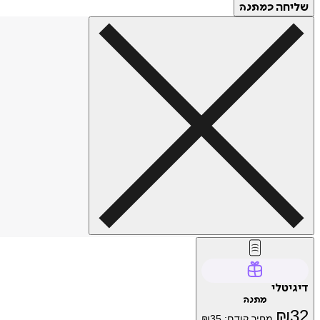
שליחה
כמתנה
דיגיטלי
מתנה
₪
32
מחיר קודם:
35
₪