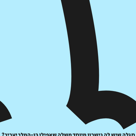
תגלה שיש לה כישרון מיוחד משלה שאפילו בן-המלך יעריך?