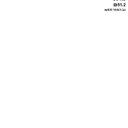
₪
51.2
גב הספר:
64
₪