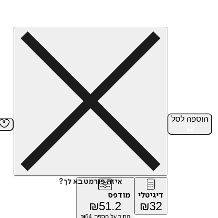
הוספה
לסל
איזה פורמט בא לך?
דיגיטלי
מודפס
₪
51.2
₪
32
מחיר על הספר: ₪
64