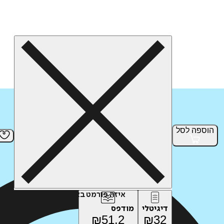
הוספה
לסל
איזה פורמט בא לך?
דיגיטלי
מודפס
₪
51.2
₪
32