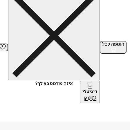
הוספה
לסל
איזה פורמט בא לך?
דיגיטלי
₪
82