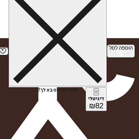
הוספה
לסל
איזה פורמט בא לך?
דיגיטלי
₪
82