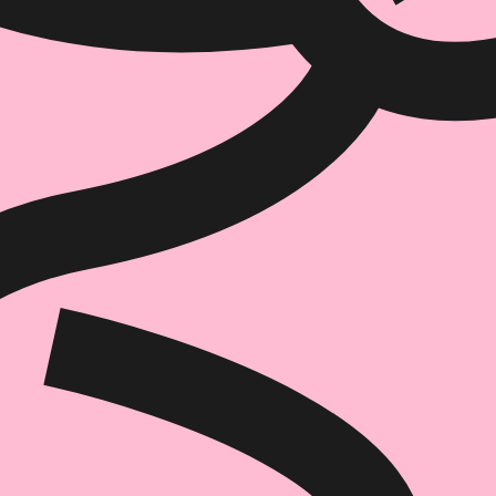
איזה פורמט בא לך?
מודפס
₪
54.4
מחיר על הספר: ₪
68