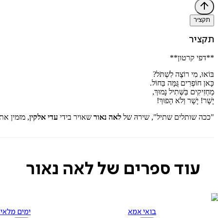
תקציר
תקציר
**דפי קרטון**
בּוֹאוּ, מִי רוֹצֶה לִשְׁתֹּל?
כָּאן חוֹפְרִים גֻּמָּה בַּחוֹל.
מַחְזִיקִים בַּשְּׁתִיל נָמוּךְ,
יָשָׁר! יָשָׁר וְלֹא הָפוּךְ!
"ככה שותלים שתיל", שירהּ של
לאה נאור
שאויר בידי
עדי אלקין
, מזמין א
עוד ספרים של לאה נאור
בואי אמא
ימים מלאי