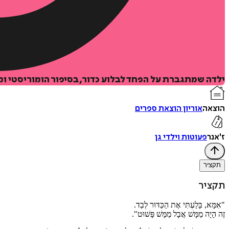
ילדה שמתגברת על הפחד לבלוע כדור, בסיפור הומוריסטי ו
הוצאה
אוריון הוצאת ספרים
ז'אנר
פעוטות וילדי גן
תקציר
תקציר
"אִמָּא, בָּלַעְתִּי אֶת הַכַּדּוּר לְבַד.
זֶה הָיָה מַמָּשׁ אֲבָל מַמָּשׁ פָּשׁוּט".