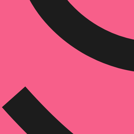
הוספה
לסל
איזה פורמט בא לך?
דיגיטלי
מודפס
₪
48
₪
30
מחיר על הספר: ₪
60