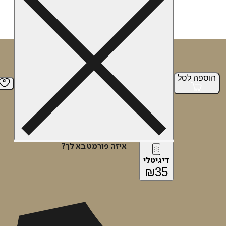
הוספה
לסל
איזה פורמט בא לך?
דיגיטלי
₪
35