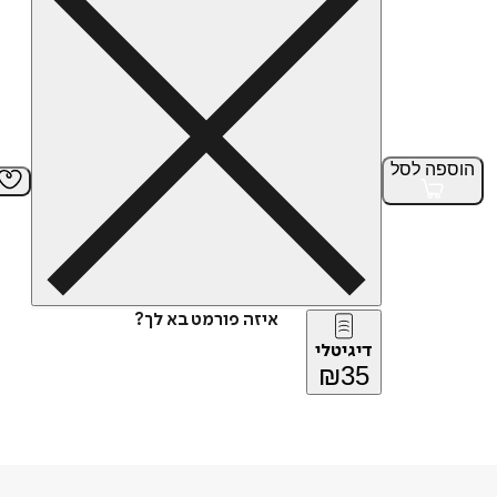
הוספה
לסל
איזה פורמט בא לך?
דיגיטלי
₪
35